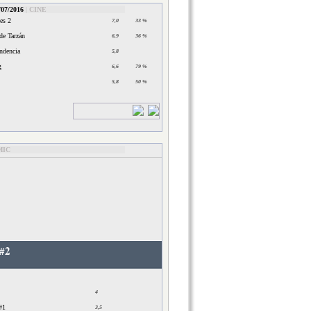
07/2016
|
CINE
es 2
7,0
33 %
de Tarzán
6,9
36 %
ndencia
5,8
g
6,6
79 %
5,8
50 %
MIC
 #2
4
#1
3,5