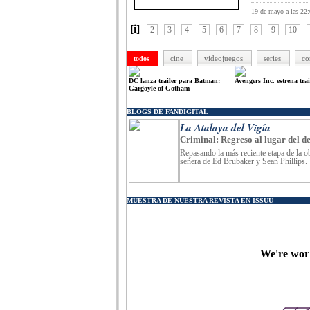
19 de mayo a las 22
[i]
2
3
4
5
6
7
8
9
10
cine
videojuegos
series
co
todos
DC lanza trailer para Batman:
Avengers Inc. estrena trai
Gargoyle of Gotham
BLOGS DE FANDIGITAL
La Atalaya del Vigía
Criminal: Regreso al lugar del de
Repasando la más reciente etapa de la o
señera de Ed Brubaker y Sean Phillips.
MUESTRA DE NUESTRA REVISTA EN ISSUU