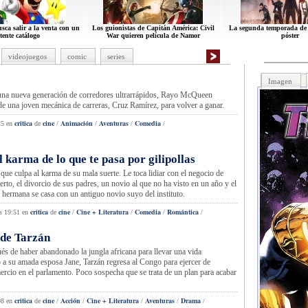
ca salir a la venta con un
Los guionistas de Capitán América: Civil
La segunda temporada de 
tente catálogo
War quieren película de Namor
póster
videojuegos
comic
series
Imagen
ne
una nueva generación de corredores ultrarrápidos, Rayo McQueen
 de una joven mecánica de carreras, Cruz Ramírez, para volver a ganar.
critica
cine
Animación
Aventuras
Comedia
25
en
de
/
/
/
/
l karma de lo que te pasa por gilipollas
critica de cine
que culpa al karma de su mala suerte. Le toca lidiar con el negocio de
rto, el divorcio de sus padres, un novio al que no ha visto en un año y el
 hermana se casa con un antiguo novio suyo del instituto.
critica
cine
Cine + Literatura
Comedia
Romántica
s 19:51
en
de
/
/
/
/
 de Tarzán
critica de cine
és de haber abandonado la jungla africana para llevar una vida
 a su amada esposa Jane, Tarzán regresa al Congo para ejercer de
rcio en el parlamento. Poco sospecha que se trata de un plan para acabar
critica
cine
Acción
Cine + Literatura
Aventuras
Drama
08
en
de
/
/
/
/
/