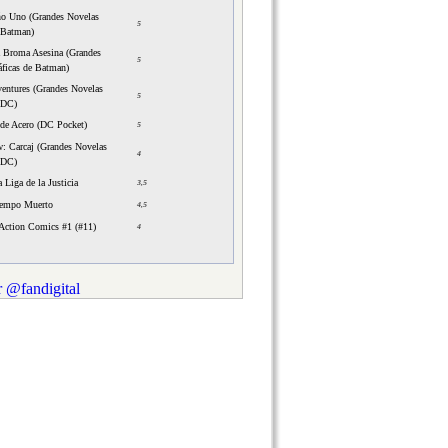
o Uno (Grandes Novelas
5
 Batman)
 Broma Asesina (Grandes
5
áficas de Batman)
ventures (Grandes Novelas
5
 DC)
de Acero (DC Pocket)
5
w: Carcaj (Grandes Novelas
4
 DC)
 Liga de la Justicia
3,5
iempo Muerto
4,5
Action Comics #1 (#11)
4
 @fandigital