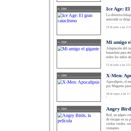
Ice Age: El
cine
La obsesiva búsqu
asteroide se dirij
19 de julio a las 21:
Mi amigo e
cine
Adaptación del cu
bonachón para det
todos los niños de
13 de julio a las 23:
X-Men: Apo
cine
Apocalipsis, el m
por Magneto para 
28 de mayo a las 11
/
Angry Birds
cine
Red, un pájaro co
de encajar en su p
cerdos verdes, se
visitantes.