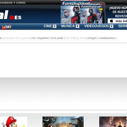
Recuerdo
infierno
El clasico de
CINE
MUSICA
VIDEOJUEGOS
SERI
s:
guardianes de la galaxia
|
los vengadores
|
twin peaks
|
the walking dead
|
avengers
|
cazafantasmas
|