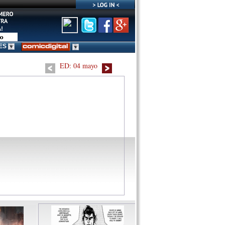
s desde el camino al
l manga vuelve a la actualidad.
ES
ED: 04 mayo