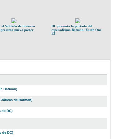
 el Soldado de Invierno
DC presenta la portada del
 presenta nuevo póster
esperadísimo Batman: Earth One
#3
de Batman)
Gráficas de Batman)
s de DC)
s de DC)