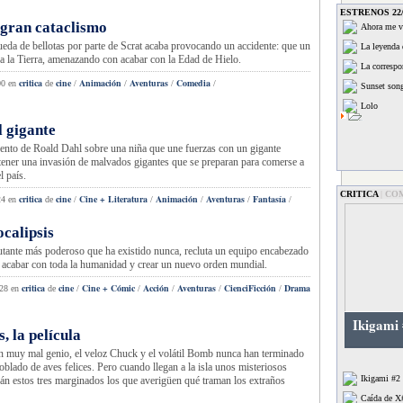
ESTRENOS 22/
 gran cataclismo
Ahora me v
critica de cine
eda de bellotas por parte de Scrat acaba provocando un accidente: que un
La leyenda 
a a la Tierra, amenazando con acabar con la Edad de Hielo.
La correspo
critica
cine
Animación
Aventuras
Comedia
00
en
de
/
/
/
/
Sunset son
Lolo
l gigante
critica de cine
ento de Roald Dahl sobre una niña que une fuerzas con un gigante
ener una invasión de malvados gigantes que se preparan para comerse a
l país.
CRITICA
|
CO
critica
cine
Cine + Literatura
Animación
Aventuras
Fantasía
24
en
de
/
/
/
/
/
calipsis
critica de cine
utante más poderoso que ha existido nunca, recluta un equipo encabezado
acabar con toda la humanidad y crear un nuevo orden mundial.
critica
cine
Cine + Cómic
Acción
Aventuras
CienciFicción
Drama
:28
en
de
/
/
/
/
/
Ikigami
, la película
critica de cine
n muy mal genio, el veloz Chuck y el volátil Bomb nunca han terminado
oblado de aves felices. Pero cuando llegan a la isla unos misteriosos
Ikigami #2
rán estos tres marginados los que averigüen qué traman los extraños
Caída de X