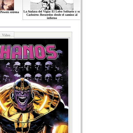
La Atalaya del Vigía: El Lobo Solitario y su
Powers estrena
Cachorro: Recuerdos desde el camino al
infierno
Vídeo