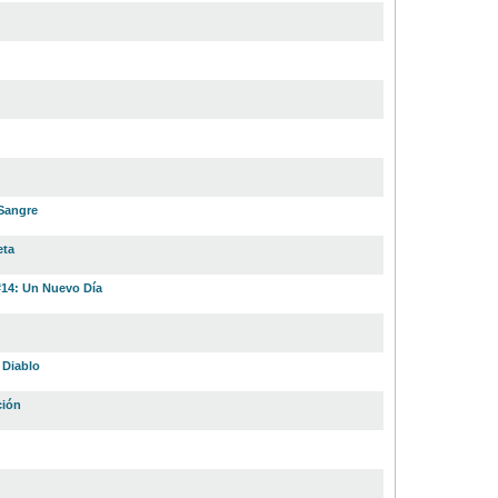
 Sangre
eta
#14: Un Nuevo Día
 Diablo
ción