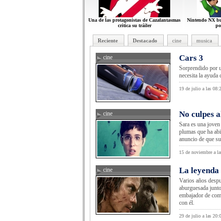
Una de las protagonistas de Cazafantasmas
Nintendo NX bus
critica su tráiler
po
Reciente
Destacado
cine
musica
Cars 3
cine
critica de ci
Sorprendido por 
necesita la ayuda
19 de julio a las 08:
No culpes a
cine
Sara es una joven 
plumas que ha abie
anuncio de que su
15 de noviembre a la
La leyenda
cine
Varios años despu
aburguesada junto
embajador de come
con él.
29 de julio a las 20: