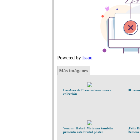
Powered by
Issuu
Más imágenes
Las Aves de Presa estrena nueva
DC anun
colección
Venom: Habrá Matanza también
¡Feliz D
presenta este brutal póster
Remesa 