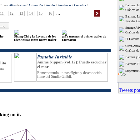
critica
cine
Animación
Acción
Aventuras
Comedia
:01
en
de
/
/
/
/
/
Batman: Añ
Gráficas de
...
11
12
13
14
15
16
Batman: La
Novelas Gr
mic
Strange Ad
Gráficas de
ler
Shang-Chi y la Leyenda de los
¡¡¡Ya tenemos el primer trailer de
El Hombre 
Diez Anillos lanza nuevo trailer
Eternals!!!
Green Arro
Gráficas de
Pantalla Invisible
Batman y la
Anime Nippon (vol.12): Puedo escuchar
lito
Batman: T
el mar
bra
Superman: 
Rememorando un nostálgico y desconocido
filme del Studio Ghibli.
Tweets por