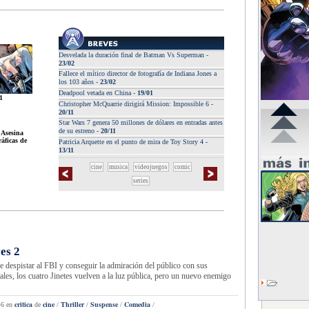
Desvelada la duración final de Batman Vs Superman -
23/02
Fallece el mítico director de fotografía de Indiana Jones a
los 103 años -
23/02
Deadpool vetada en China -
19/01
1
Christopher McQuarrie dirigirá Mission: Impossible 6 -
20/11
Star Wars 7 genera 50 millones de dólares en entradas antes
de su estreno -
20/11
Asesina
áficas de
Patricia Arquette en el punto de mira de Toy Story 4 -
13/11
cine
musica
videojuegos
comic
series
es 2
critica de cine
 despistar al FBI y conseguir la admiración del público con sus
les, los cuatro Jinetes vuelven a la luz pública, pero un nuevo enemigo
critica
cine
Thriller
Suspense
Comedia
46
en
de
/
/
/
/