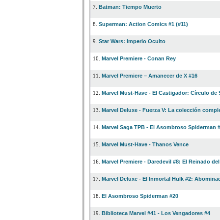
Batman: Tiempo Muerto
7.
Superman: Action Comics #1 (#11)
8.
Star Wars: Imperio Oculto
9.
Marvel Premiere - Conan Rey
10.
Marvel Premiere – Amanecer de X #16
11.
Marvel Must-Have - El Castigador: Círculo de
12.
Marvel Deluxe - Fuerza V: La colección compl
13.
Marvel Saga TPB - El Asombroso Spiderman 
14.
Marvel Must-Have - Thanos Vence
15.
Marvel Premiere - Daredevil #8: El Reinado del
16.
Marvel Deluxe - El Inmortal Hulk #2: Abomina
17.
El Asombroso Spiderman #20
18.
Biblioteca Marvel #41 - Los Vengadores #4
19.