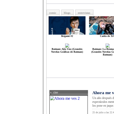
comic
blogs
entrevistas
Ikigami #2
Caída de X#
Batman: Año Uno (Grandes
Batman: La Broma 
Novelas Gráficas de Batman)
(Grandes Novelas Gr
Batman)
Ahora me v
cine
Un año después de
espectáculos menta
los pone en jaque.
25 de julio a las 22: